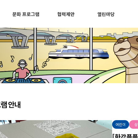
문화 프로그램
협력제안
열린마당
램 안내
어린이
상
[한강플플