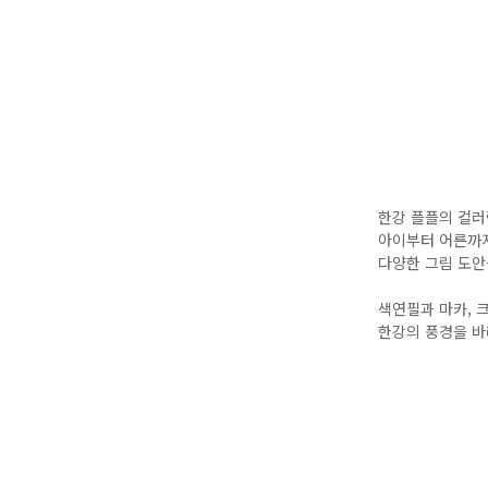
한강 플플의 컬러
아이부터 어른까지
다양한 그림 도안
색연필과 마카, 
한강의 풍경을 바