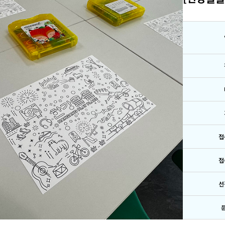
접
접
선