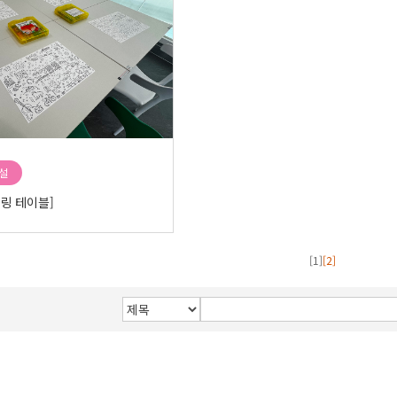
설
링 테이블]
[1]
[2]