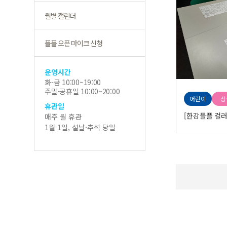
월별 캘린더
플플 오픈 마이크 신청
운영시간
화-금 10:00~19:00
주말·공휴일 10:00~20:00
어린이
상
휴관일
[한강플플 컬러
매주 월 휴관
1월 1일, 설날·추석 당일