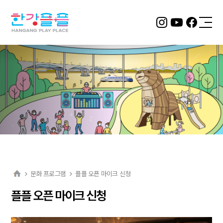
2층 서울
형 키즈카
페
뚝섬 자벌
레점
바로 알아
보기
문화 프로그램
플플 오픈 마이크 신청
플플 오픈 마이크 신청