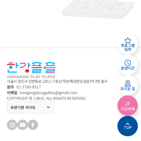
프로그램
일정
운영시간
서울시 광진구 강변북로 2202 / 7호선 자양(뚝섬한강공원)역 3번 출구
문의
02-3780-0517
오시는 길
이메일
hangangstorygallery@gmail.com
COPYRIGHT © J-BUG. ALL RIGHTS RESERVED.
2F
서울특별시
유관기관 사이트
키즈카페
미래한강본부
TOP
우리동네키움포털
(서울형키즈카페)