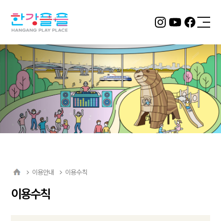
2층 서울
형 키즈카
페
뚝섬 자벌
레점
바로 알아
보기
이용안내
이용수칙
이용수칙